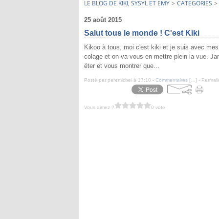
LE BLOG DE KIKI, SYSYL ET EMY
>
CATEGORIES
>
25 août 2015
Salut tous le monde ! C'est Kiki
Kikoo à tous, moi c'est kiki et je suis avec m
colage et on va vous en mettre plein la vue. Jard
éter et vous montrer que...
Posté par peremichel à 17:10 -
Commentaires [
…
]
- Permali
Vous aimez ?
0 vote