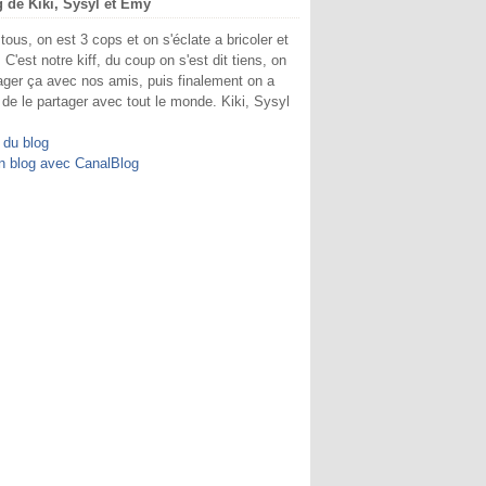
g de Kiki, Sysyl et Emy
 tous, on est 3 cops et on s'éclate a bricoler et
. C'est notre kiff, du coup on s'est dit tiens, on
ager ça avec nos amis, puis finalement on a
 de le partager avec tout le monde. Kiki, Sysyl
.
 du blog
n blog avec CanalBlog