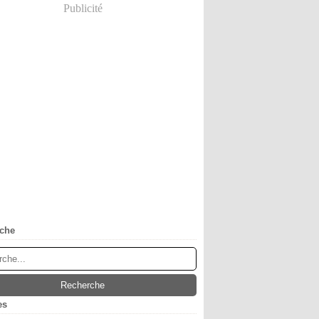
Publicité
che
es