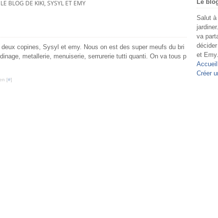
Le blo
LE BLOG DE KIKI, SYSYL ET EMY
Salut à
jardiner
va part
décider
es deux copines, Sysyl et emy. Nous on est des super meufs du bri
et Emy
inage, metallerie, menuiserie, serrurerie tutti quanti. On va tous p
Accueil
Créer u
en [
#
]